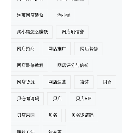
淘宝网店装修
淘小铺
淘小铺怎么赚钱
网店刷信誉
网店招商
网店推广
网店装修
网店装修教程
网店评分与信誉
网店货源
网店运营
蜜芽
贝仓
贝仓邀请码
贝店
贝店VIP
贝店果园
贝省
贝省邀请码
赚钱方法
达令家