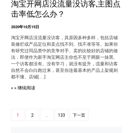
淘宝开网店没流量没访客,主图点
击率低怎么办？
2020年10月15日
淘宝开网店没流量没访客，其原因多种多样，包括店铺
装修烂或产品定位和卖点找不到、找不准等等。如果你
有研究过同品类中的竞争对手、卖的比较好的店铺的做
法，即便作为新手淘宝网店主你也不至于两眼一抹黑、
一个访客都没有。没有学习，就没有提升，流量和访客
自然不会白白跑过来，甚至你连最基本的产品上架规则
都不懂、店铺[……]
» » 继续阅读
文
1
2
…
133
下一页
章
分