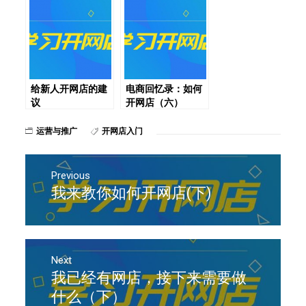
给新人开网店的建
电商回忆录：如何
议
开网店（六）
运营与推广
开网店入门
文
章
Previous
我来教你如何开网店(下)
Previous
导
post:
航
Next
我已经有网店，接下来需要做
Next
post:
什么（下）