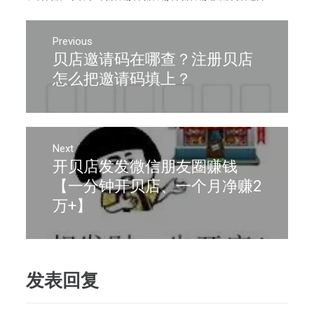
文
章
Previous
贝店邀请码在哪查？注册贝店
Previous
导
post:
怎么把邀请码填上？
航
Next
开贝店发发微信朋友圈赚钱
Next
post:
【一分钟开贝店、一个月净赚2
万+】
发表回复