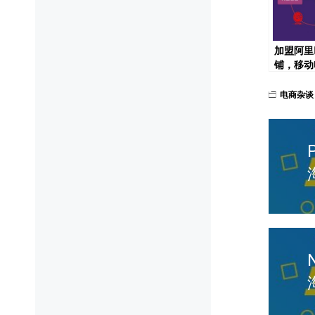
加盟阿里
铺，移动
业，月入
梦！
电商杂谈
文
章
导
P
航
p
p