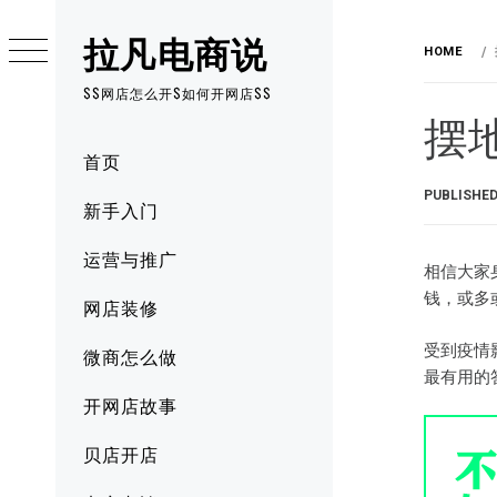
Skip
拉凡电商说
to
HOME
content
$$网店怎么开$如何开网店$$
摆
Primary
首页
Menu
PUBLISHE
新手入门
运营与推广
相信大家
钱，或多
网店装修
受到疫情
微商怎么做
最有用的
开网店故事
贝店开店