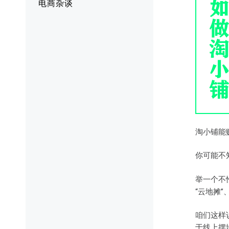
电商杂谈
淘小铺能
你可能不
举一个不
“云地摊
咱们这样
于线上摆