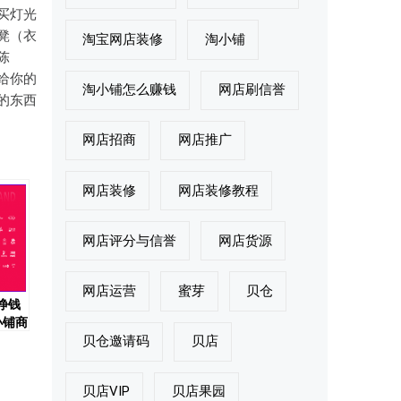
买灯光
凳（衣
淘宝网店装修
淘小铺
陈
给你的
淘小铺怎么赚钱
网店刷信誉
的东西
网店招商
网店推广
网店装修
网店装修教程
网店评分与信誉
网店货源
网店运营
蜜芽
贝仓
挣钱
小铺商
贝仓邀请码
贝店
励
贝店VIP
贝店果园