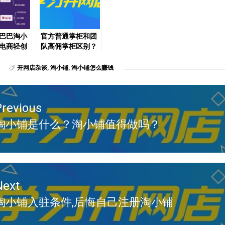
巴巴淘小
官方普通掌柜和团
电商轻创
队高佣掌柜区别？
二万不是
开淘小铺要注意什
么？
开网店杂谈
,
淘小铺
,
淘小铺怎么赚钱
Previous
淘小铺是什么？淘小铺值得做吗？
revious
ost:
Next
淘小铺入驻条件,后悔自己注册淘小铺
Next
ost: