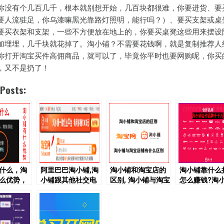
你没有个几百几千，根本就别想开始，几百块都很难，你要进货、要
要人流驻足，你乌漆嘛黑光靠路灯照明，能行吗？）、要买支架或桌
要买衣架和支架，一些不方便放在地上的，你要买桌凳这些用来摆设
加埋埋，几千块就花掉了。淘小铺？不需要花钱啊，就是复制推荐人
你打开淘宝买件高佣商品，就可以了，毕竟你平时也要网购呢，你买
，又不是扔了！
 Posts:
什么，淘
阿里巴巴淘小铺,淘
淘小铺和淘宝店的
淘小铺靠什么
么优势，
小铺跟其他社交电
区别, 淘小铺与淘宝
怎么赚钱?淘
么赚钱？
商的区别和优势
店铺有什么区别
品销售佣金奖